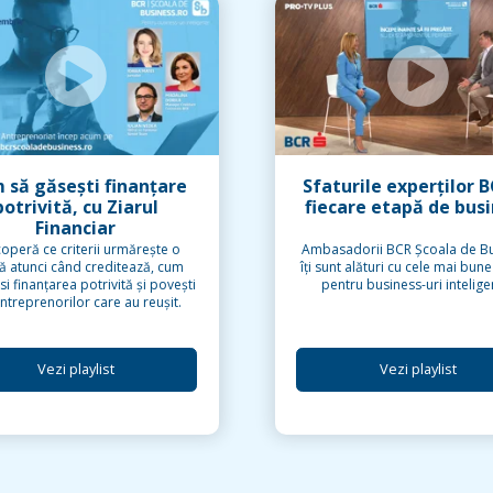
 să găsești finanțare
Sfaturile experților B
potrivită, cu Ziarul
fiecare etapă de bus
Financiar
operă ce criterii urmărește o
Ambasadorii BCR Școala de B
ă atunci când creditează, cum
îți sunt alături cu cele mai bune
si finanțarea potrivită și povești
pentru business-uri intelige
ntreprenorilor care au reușit.
Vezi playlist
Vezi playlist