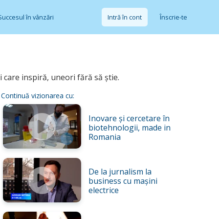
Succesul în vânzări
Intră în cont
Înscrie-te
care inspiră, uneori fără să știe.
Continuă vizionarea cu:
Inovare și cercetare în
biotehnologii, made in
Romania
De la jurnalism la
business cu mașini
electrice