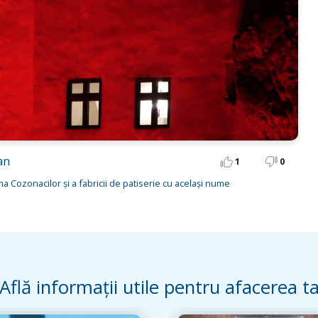
an
1
0
 Cozonacilor și a fabricii de patiserie cu același nume
Află informații utile pentru afacerea t