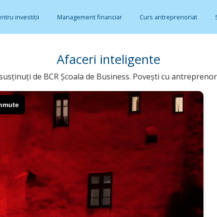
entru investiții
Management financiar
Curs antreprenoriat
Afaceri inteligente
usținuți de BCR Școala de Business. Povești cu antreprenori 