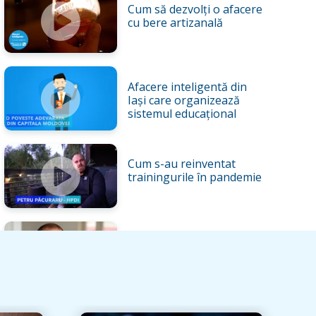
Cum să dezvolți o afacere
cu bere artizanală
Afacere inteligentă din
Iași care organizează
sistemul educațional
Cum s-au reinventat
trainingurile în pandemie
Dezvoltarea unui brand
de origine protejată,
Telemeaua de Ibănești
a