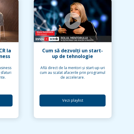
Afacere inteligentă în
soluții de ambalare din
Alba-Iulia
CR la
Cum să dezvolți un start-
iness
up de tehnologie
usiness
Află direct de la mentori și start-up-uri
 sfaturi
cum au scalat afacerile prin programul
nte.
de accelerare.
Vezi playlist