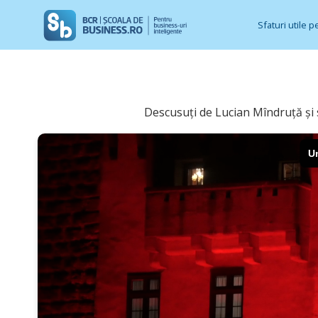
Sfaturi utile p
Descusuți de Lucian Mîndruță și s